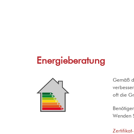
Energieberatung
Gemäß de
verbesser
oft die G
Benötige
Wenden S
Zertifika